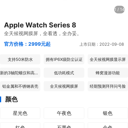
1
/
14
Apple Watch Series 8
全天候视网膜屏，全看透，全办妥。
官方价格：
2999元起
上市日期：2022-09-08
支持50米防水
拥有IP6X级防尘认证
全天候视网膜显示屏
新的3轴陀螺仪和高g力加速度计
低功耗模式
蜂窝漫游功能
铝金属和不锈钢表壳
全天候视网膜屏
经期预测拜拜问号脸
颜色
星光色
午夜色
银色
红色
石墨色
金色