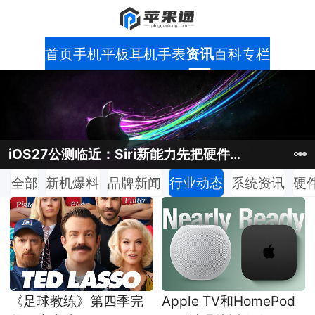
首页
手机
平板
耳机
手表
资讯
百科
专栏
iOS27公测临近：Siri新能力先把硬件门槛摆出来
iOS27公测临近：Siri新能力先把硬件门槛摆出来
苹果汽车项目没白烧钱：AI芯片路线又被翻了出来
苹果汽车项目没白烧钱：AI芯片路线又被翻了出来
iPhone18涨价预期升温：现在买iPhone17反而成了现实选项
全部
新机爆料
品牌新闻
行业动态
系统资讯
硬
《足球教练》第四季完
Apple TV和HomePod