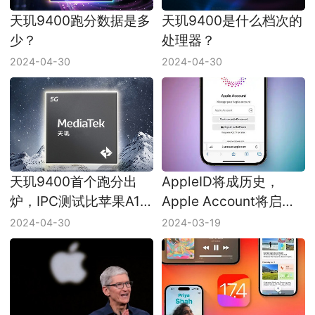
天玑9400跑分数据是多
天玑9400是什么档次的
少？
处理器？
2024-04-30
2024-04-30
天玑9400首个跑分出
AppleID将成历史，
炉，IPC测试比苹果A17
Apple Account将启
Pro还牛？
用！
2024-04-30
2024-03-19