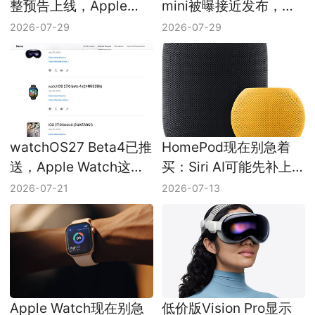
整预告上线，Apple
mini被曝接近发布，苹
TV8月5日开播
果的家庭入口要一起动
2026-07-29
2026-07-29
了
watchOS27 Beta4已推
HomePod现在别急着
送，Apple Watch这轮
买：Siri AI可能先补上
先别急着当正式版用
最大短板
2026-07-21
2026-07-13
Apple Watch现在别急
低价版Vision Pro显示