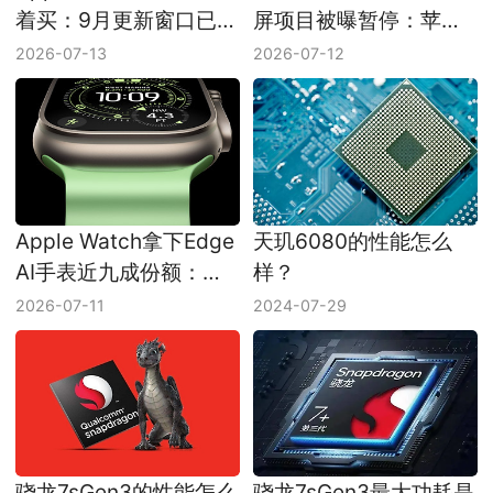
着买：9月更新窗口已经
屏项目被曝暂停：苹果
压到眼前
头显降价没那么快
2026-07-13
2026-07-12
Apple Watch拿下Edge
天玑6080的性能怎么
AI手表近九成份额：健
样？
康功能成了真正护城河
2026-07-11
2024-07-29
骁龙7sGen3的性能怎么
骁龙7sGen3最大功耗是