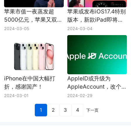
苹果市值一夜蒸发超
苹果或发布iOS17.4特别
5000亿元，苹果又双叒
版本，新款iPad即将分
叕要倒闭了？
布
2024-03-05
2024-03-04
iPhone在中国大幅打
AppleID或升级为
折，感谢国产！
AppleAccount，改个
名就高级了！
2024-03-01
2024-02-29
1
2
3
4
下一页