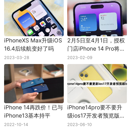
iPhoneXS Max升级iOS
2月5日至4月1日，授权
16.4后续航变好了吗
门店iPhone 14 Pro将全
系降价700元
2023-03-28
2023-02-09
iPhone 14再跌价！已与
iPhone14pro要不要升
iPhone13基本持平
级ios17开发者预览版
beta
2022-10-14
2023-06-10