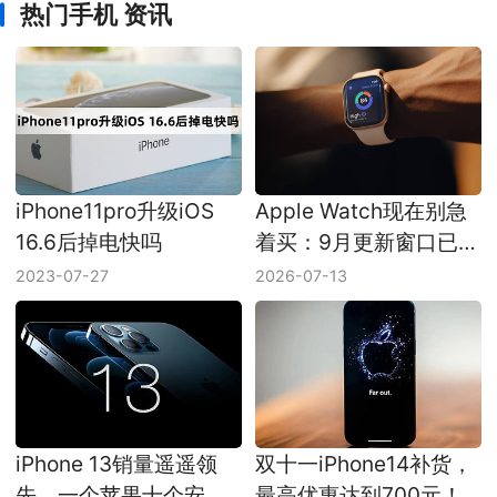
热门手机 资讯
iPhone11pro升级iOS
Apple Watch现在别急
16.6后掉电快吗
着买：9月更新窗口已经
压到眼前
2023-07-27
2026-07-13
iPhone 13销量遥遥领
双十一iPhone14补货，
先，一个苹果十个安
最高优惠达到700元！