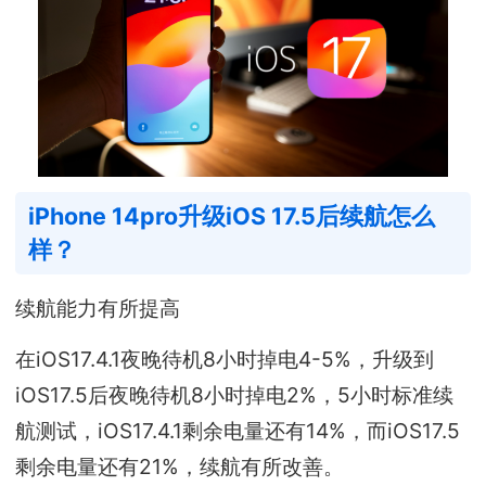
iPhone 14pro升级iOS 17.5后续航怎么
样？
续航能力有所提高
在iOS17.4.1夜晚待机8小时掉电4-5%，升级到
iOS17.5后夜晚待机8小时掉电2%，5小时标准续
航测试，iOS17.4.1剩余电量还有14%，而iOS17.5
剩余电量还有21%，续航有所改善。