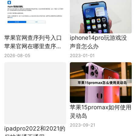
苹果官网查序列号入口
iphone14pro玩游戏没
苹果官网在哪里查序列
声音怎么办
号
2026-08-05
2023-01-01
ipadpro2022和2021的
苹果15promax如何使用
保护壳通不通用
灵动岛
2023-02-02
2023-09-21