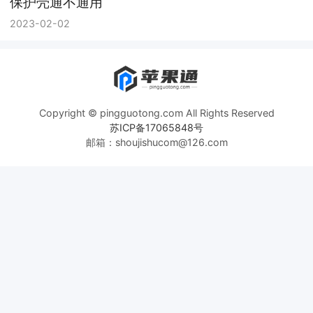
Copyright © pingguotong.com All Rights Reserved
苏ICP备17065848号
邮箱：shoujishucom@126.com