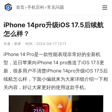
首页
手机百科
常见问题
iPhone 14pro升级iOS 17.5后续航
怎么样？
作者：果果
时间：2024-04-17 13:11
iPhone 14 Pro是一款性能表现非常好的全新机
型，近日苹果向iPhone 14 pro推送了iOS 17.5更
新，很多用户不清楚iPhone 14pro升级iOS 17.5后
续航怎么样，下面小编就来为大家详细介绍一下相
关内容，好让大家更好的使用这款手机。