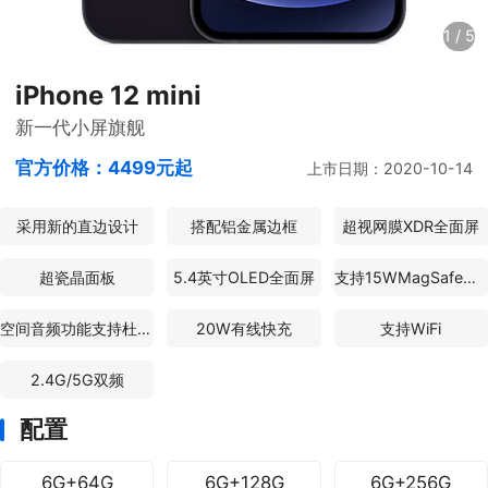
1
/
5
iPhone 12 mini
新一代小屏旗舰
官方价格：
4499元起
上市日期：2020-10-14
采用新的直边设计
搭配铝金属边框
超视网膜XDR全面屏
超瓷晶面板
5.4英寸OLED全面屏
支持15WMagSafe无线充电
空间音频功能支持杜比全景声
20W有线快充
支持WiFi
2.4G/5G双频
配置
6G+64G
6G+128G
6G+256G