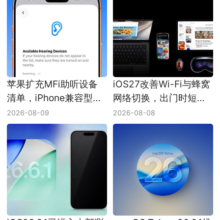
苹果扩充MFi助听设备
iOS27改善Wi-Fi与蜂窝
清单，iPhone兼容型号
网络切换，出门时短暂
增至623款
无网或能少一次
2026-08-09
2026-08-08