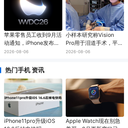
苹果零售员工收到9月活
小样本研究称Vision
动通知，iPhone发布会
Pro用于泪道手术，平均
日期仍未官宣
耗时少了8分钟
2026-08-06
2026-08-06
热门手机 资讯
iPhone11pro升级iOS
Apple Watch现在别急