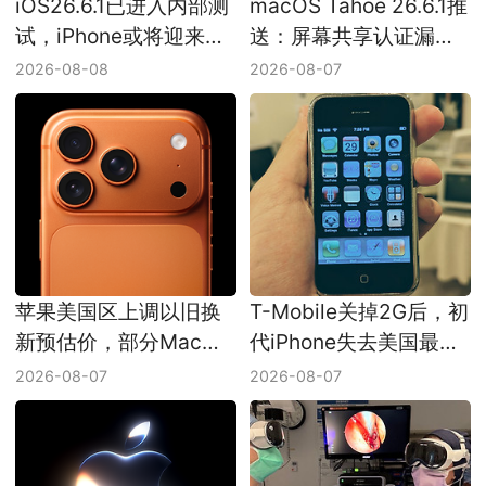
iOS26.6.1已进入内部测
macOS Tahoe 26.6.1推
试，iPhone或将迎来一
送：屏幕共享认证漏洞
轮小更新
已修复
2026-08-08
2026-08-07
苹果美国区上调以旧换
T-Mobile关掉2G后，初
新预估价，部分Mac增
代iPhone失去美国最后
幅接近三成
一条蜂窝网络
2026-08-07
2026-08-07