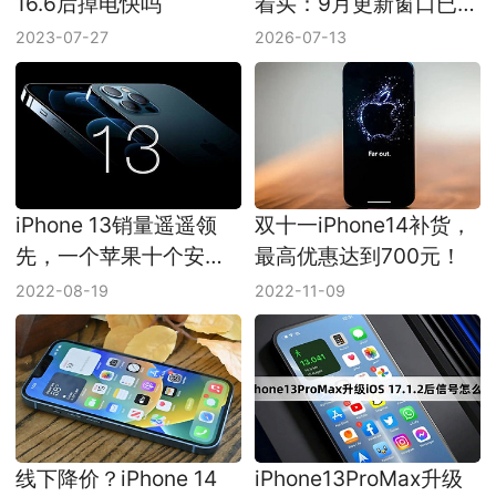
16.6后掉电快吗
着买：9月更新窗口已经
压到眼前
2023-07-27
2026-07-13
iPhone 13销量遥遥领
双十一iPhone14补货，
先，一个苹果十个安
最高优惠达到700元！
卓！
2022-08-19
2022-11-09
线下降价？iPhone 14
iPhone13ProMax升级