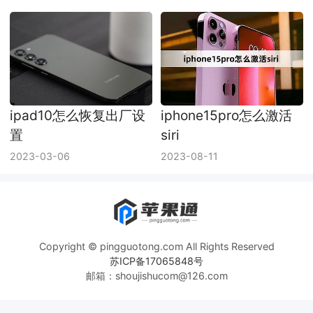
ipad10怎么恢复出厂设
iphone15pro怎么激活
置
siri
2023-03-06
2023-08-11
Copyright © pingguotong.com All Rights Reserved
苏ICP备17065848号
邮箱：shoujishucom@126.com