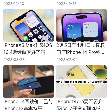
问题
2022-12-20
2022-10-18
iPhoneXS Max升级iOS
2月5日至4月1日，授权
16.4后续航变好了吗
门店iPhone 14 Pro将全
系降价700元
2023-03-28
2023-02-09
iPhone 14再跌价！已与
iPhone14pro要不要升
iPhone13基本持平
级ios17开发者预览版