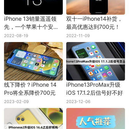
iPhone 13销量遥遥领
双十一iPhone14补货，
先，一个苹果十个安
最高优惠达到700元！
卓！
2022-08-19
2022-11-09
线下降价？iPhone 14
iPhone13ProMax升级
Pro将全系降价700元
iOS 17.1.2后信号好不好
2023-02-09
2023-12-06