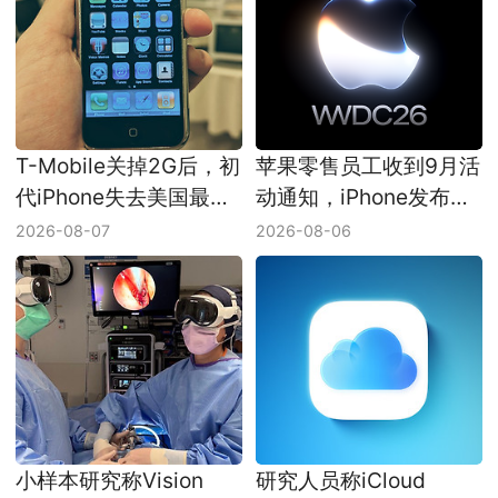
T-Mobile关掉2G后，初
苹果零售员工收到9月活
代iPhone失去美国最后
动通知，iPhone发布会
一条蜂窝网络
日期仍未官宣
2026-08-07
2026-08-06
小样本研究称Vision
研究人员称iCloud