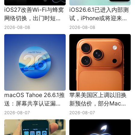
iOS27改善Wi-Fi与蜂窝
iOS26.6.1已进入内部测
网络切换，出门时短暂
试，iPhone或将迎来一
无网或能少一次
轮小更新
2026-08-08
2026-08-08
macOS Tahoe 26.6.1推
苹果美国区上调以旧换
送：屏幕共享认证漏洞
新预估价，部分Mac增
已修复
幅接近三成
2026-08-07
2026-08-07