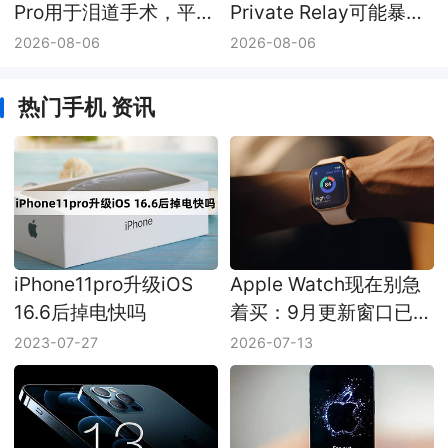
Pro用于泪道手术，平均
Private Relay可能暴露
耗时少了8分钟
真实IP，Apple尚未回应
2026-08-06
2026-08-06
热门手机 资讯
iPhone11pro升级iOS
Apple Watch现在别急
16.6后掉电快吗
着买：9月更新窗口已经
压到眼前
2023-07-27
2026-07-13