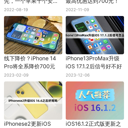
先，一个苹果十个安
最高优惠达到700元！
卓！
2022-08-19
2022-11-09
线下降价？iPhone 14
iPhone13ProMax升级
Pro将全系降价700元
iOS 17.1.2后信号好不好
2023-02-09
2023-12-06
iPhonese2更新iOS
iOS16.1.2正式版更新之