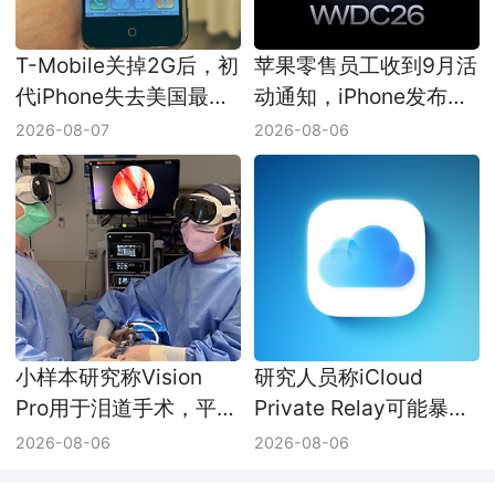
T-Mobile关掉2G后，初
苹果零售员工收到9月活
代iPhone失去美国最后
动通知，iPhone发布会
一条蜂窝网络
日期仍未官宣
2026-08-07
2026-08-06
小样本研究称Vision
研究人员称iCloud
Pro用于泪道手术，平均
Private Relay可能暴露
耗时少了8分钟
真实IP，Apple尚未回应
2026-08-06
2026-08-06