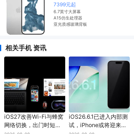
7399元起
6.7英寸大屏幕
A15仿生处理器
亚光质感玻璃背板
相关手机 资讯
iOS27改善Wi-Fi与蜂窝
iOS26.6.1已进入内部测
网络切换，出门时短暂
试，iPhone或将迎来一
无网或能少一次
轮小更新