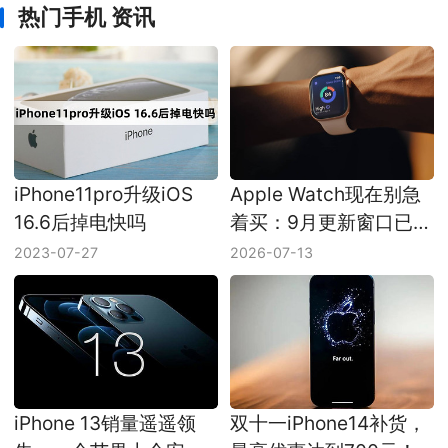
热门手机 资讯
iPhone11pro升级iOS
Apple Watch现在别急
16.6后掉电快吗
着买：9月更新窗口已经
压到眼前
2023-07-27
2026-07-13
iPhone 13销量遥遥领
双十一iPhone14补货，