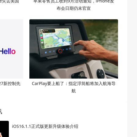
one失去美国
苹果零售员工收到9月活动通知，iPhone发
布会日期仍未官宣
S27新控制先
CarPlay要上船了：指定浮筒船将加入航海导
航
讯
iOS16.1.1正式版更新升级体验介绍