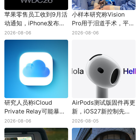
苹果零售员工收到9月活
小样本研究称Vision
动通知，iPhone发布会
Pro用于泪道手术，平均
日期仍未官宣
耗时少了8分钟
2026-08-06
2026-08-06
研究人员称iCloud
AirPods测试版固件再更
Private Relay可能暴露
新，iOS27新控制先在
真实IP，Apple尚未回应
开发者手里联动
2026-08-06
2026-08-05