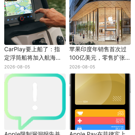
CarPlay要上船了：指
苹果印度年销售首次过
定浮筒船将加入航海导
100亿美元，零售扩张
航
开始兑现
2026-08-05
2026-08-05
Apple限制漏洞报告并
Apple Pay在菲律宾上