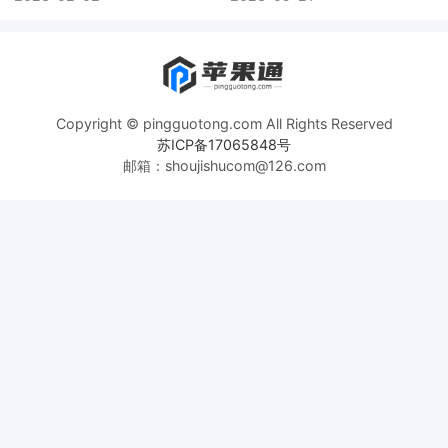
Copyright © pingguotong.com All Rights Reserved
苏ICP备17065848号
邮箱：shoujishucom@126.com