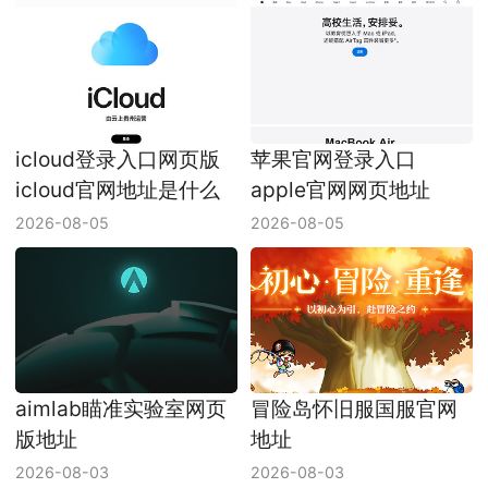
icloud登录入口网页版
苹果官网登录入口
icloud官网地址是什么
apple官网网页地址
2026-08-05
2026-08-05
aimlab瞄准实验室网页
冒险岛怀旧服国服官网
版地址
地址
2026-08-03
2026-08-03