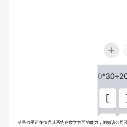
苹果似乎正在加强其系统在数学方面的能力，例如该公司还发布了适