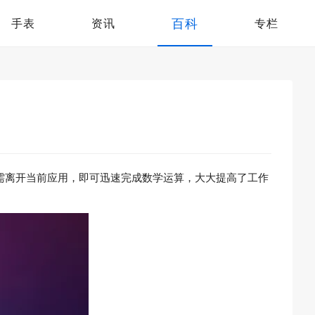
百科
手表
资讯
专栏
无需离开当前应用，即可迅速完成数学运算，大大提高了工作