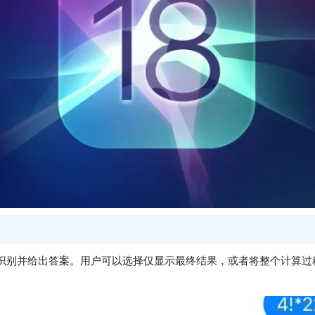
会自动识别并给出答案。用户可以选择仅显示最终结果，或者将整个计算