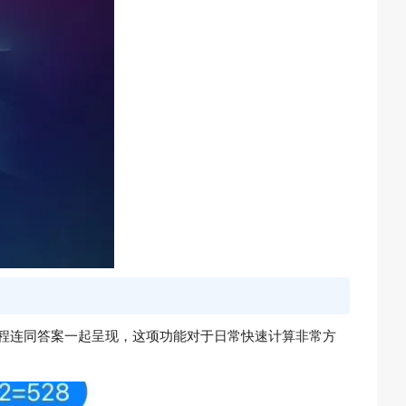
过程连同答案一起呈现，这项功能对于日常快速计算非常方