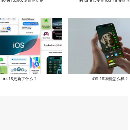
phone15怎么设置灵动岛
iPhone15更新iOS 18后
ios18更新了什么？
iOS 18续航怎么样？