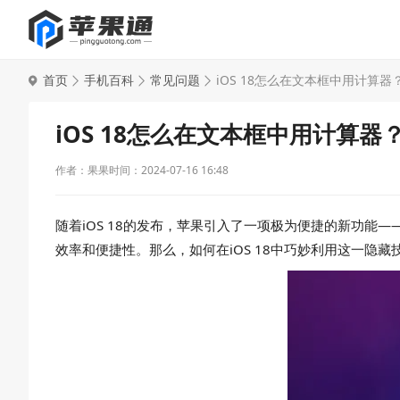
首页
手机百科
常见问题
iOS 18怎么在文本框中用计算器
iOS 18怎么在文本框中用计算器
作者：果果
时间：2024-07-16 16:48
随着iOS 18的发布，苹果引入了一项极为便捷的新功
效率和便捷性。那么，如何在iOS 18中巧妙利用这一隐